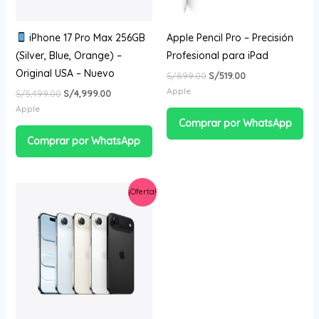
iPhone 17 Pro Max 256GB
Apple Pencil Pro – Precisión
(Silver, Blue, Orange) –
Profesional para iPad
Original USA – Nuevo
S/
899.00
S/
519.00
Apple
S/
5,499.00
S/
4,999.00
Apple
Comprar por WhatsApp
Comprar por WhatsApp
El
El
¡Oferta!
precio
precio
original
actual
era:
es:
S/4,709.00.
S/4,249.00.