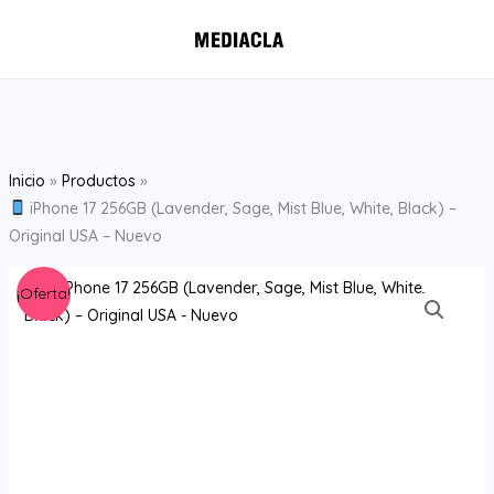
Ir
al
contenido
Inicio
Productos
iPhone 17 256GB (Lavender, Sage, Mist Blue, White, Black) –
Original USA – Nuevo
El
El
¡Oferta!
precio
precio
original
actual
era:
es:
S/3,919.00.
S/3,549.00.