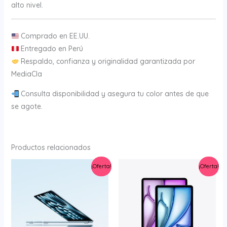
alto nivel.
Comprado en EE.UU.
Entregado en Perú
Respaldo, confianza y originalidad garantizada por
MediaCla
Consulta disponibilidad y asegura tu color antes de que
se agote.
Productos relacionados
El
El
El
El
¡Oferta!
¡Oferta!
precio
precio
precio
precio
original
actual
original
actual
era:
es:
era:
es:
S/4,999.00.
S/4,499.00.
S/3,200.00.
S/2,839.00.