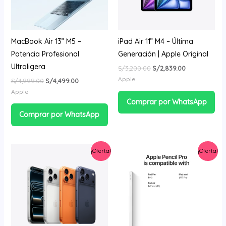
MacBook Air 13” M5 –
iPad Air 11” M4 – Última
Potencia Profesional
Generación | Apple Original
Ultraligera
S/
3,200.00
S/
2,839.00
Apple
S/
4,999.00
S/
4,499.00
Apple
Comprar por WhatsApp
Comprar por WhatsApp
El
El
El
El
¡Oferta!
¡Oferta!
precio
precio
precio
precio
original
actual
original
actual
era:
es:
era:
es:
S/5,499.00.
S/4,999.00.
S/899.00.
S/519.00.