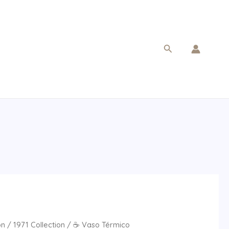
Buscar
on
/
1971 Collection
/ ☕ Vaso Térmico