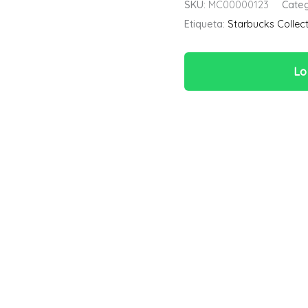
SKU:
MC00000123
Categ
Etiqueta:
Starbucks Collect
Lo