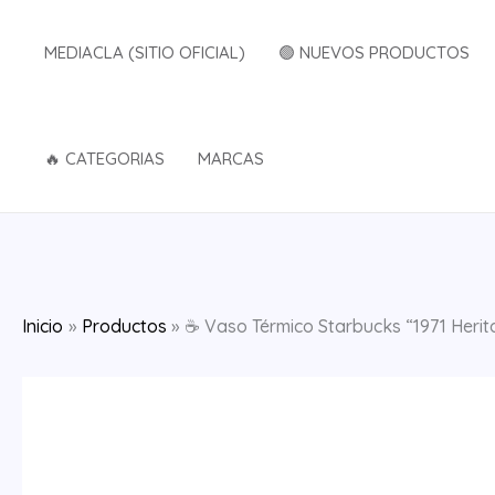
Ir
al
MEDIACLA (SITIO OFICIAL)
🟢 NUEVOS PRODUCTOS
contenido
🔥 CATEGORIAS
MARCAS
Inicio
Productos
☕ Vaso Térmico Starbucks “1971 Herita