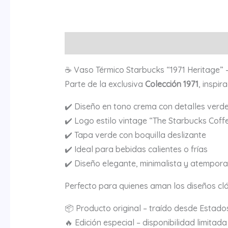
Descripción
Valoraciones (0)
☕ Vaso Térmico Starbucks “1971 Heritage” –
Parte de la exclusiva
Colección 1971
, inspi
✔️ Diseño en tono crema con detalles verd
✔️ Logo estilo vintage “The Starbucks Coffe
✔️ Tapa verde con boquilla deslizante
✔️ Ideal para bebidas calientes o frías
✔️ Diseño elegante, minimalista y atempora
Perfecto para quienes aman los diseños clá
📦 Producto original – traído desde Estado
🔥 Edición especial – disponibilidad limitada